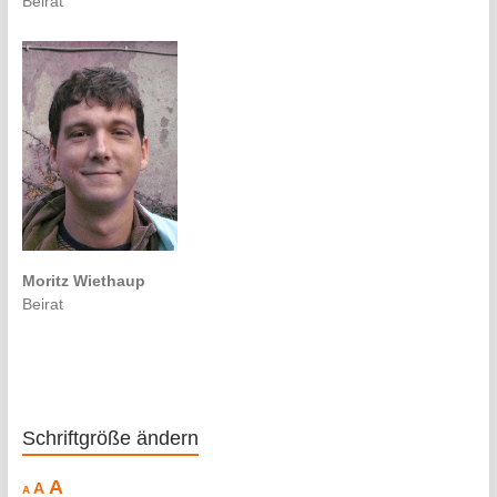
Beirat
Moritz Wiethaup
Beirat
Schriftgröße ändern
Decrease
Reset
Increase
A
A
A
font