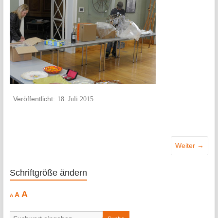
18. Juli 2015
Weiter →
Schriftgröße ändern
Decrease
Reset
Increase
A
A
A
font
font
size.
font
size.