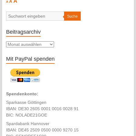
Increase
A
A
A
font
font
size.
font
size.
size.
Suche
Beitragsarchiv
Beitragsarchiv
Mit PayPal spenden
Spendenkonto:
Sparkasse Göttingen
IBAN: DE30 2605 0001 0016 0028 91
BIC: NOLADE21GOE
Spardabank Hannover
IBAN: DE45 2509 0500 0000 9270 15