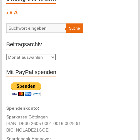
Decrease
Reset
Increase
A
A
A
font
font
size.
font
size.
size.
Suche
Beitragsarchiv
Beitragsarchiv
Mit PayPal spenden
Spendenkonto:
Sparkasse Göttingen
IBAN: DE30 2605 0001 0016 0028 91
BIC: NOLADE21GOE
Spardabank Hannover