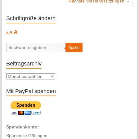
Nächste Vorstandssitzungen
→
Schriftgröße ändern
Decrease
Reset
Increase
A
A
A
font
font
size.
font
size.
size.
Suche
Beitragsarchiv
Beitragsarchiv
Mit PayPal spenden
Spendenkonto:
Sparkasse Göttingen