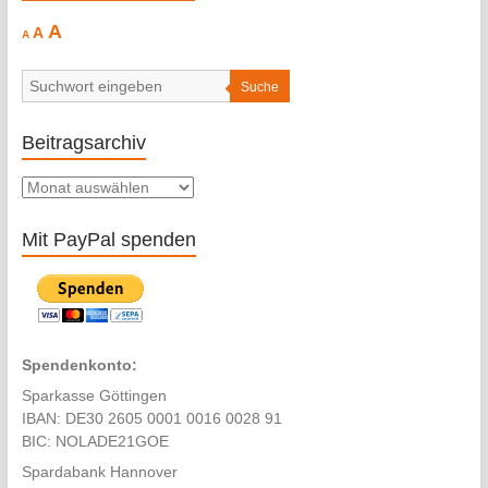
Decrease
Reset
Increase
A
A
A
font
font
size.
font
size.
size.
Suche
Beitragsarchiv
Beitragsarchiv
Mit PayPal spenden
Spendenkonto:
Sparkasse Göttingen
IBAN: DE30 2605 0001 0016 0028 91
BIC: NOLADE21GOE
Spardabank Hannover