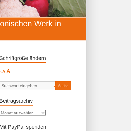
konischen Werk in
Schriftgröße ändern
Decrease
Reset
Increase
A
A
A
font
font
size.
font
size.
size.
Suche
Beitragsarchiv
Beitragsarchiv
Mit PayPal spenden