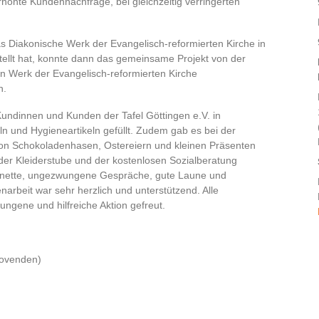
höhte Kundennachfrage, bei gleichzeitig verringerten
as Diakonische Werk der Evangelisch-reformierten Kirche in
tellt hat, konnte dann das gemeinsame Projekt von der
n Werk der Evangelisch-reformierten Kirche
n.
Kundinnen und Kunden der Tafel Göttingen e.V. in
 und Hygieneartikeln gefüllt. Zudem gab es bei der
von Schokoladenhasen, Ostereiern und kleinen Präsenten
 der Kleiderstube und der kostenlosen Sozialberatung
nette, ungezwungene Gespräche, gute Laune und
rbeit war sehr herzlich und unterstützend. Alle
ungene und hilfreiche Aktion gefreut.
Bovenden)