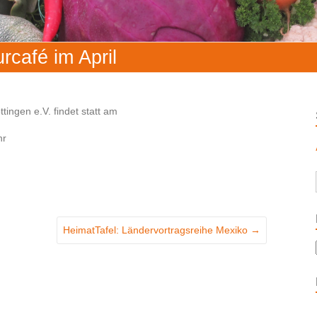
rcafé im April
tingen e.V. findet statt am
hr
HeimatTafel: Ländervortragsreihe Mexiko
→