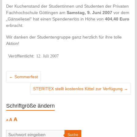
Der Kuchenstand der Studentinnen und Studenten der Privaten
Fachhochschule Göttingen am
Samstag, 9. Juni 2007
vor dem
„Gänseliesel“ hat einen Spendenerlös in Höhe von
404,40 Euro
erbracht.
Wir danken der Studentengruppe ganz herzlich für ihre tolle
Aktion!
12. Juli 2007
←
Sommerfest
STERITEX stellt kostenlos Kittel zur Verfügung
→
Schriftgröße ändern
Decrease
Reset
Increase
A
A
A
font
font
size.
font
size.
size.
Suche