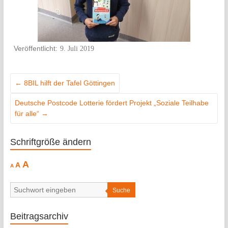
9. Juli 2019
←
8BIL hilft der Tafel Göttingen
Deutsche Postcode Lotterie fördert Projekt „Soziale Teilhabe
für alle“
→
Schriftgröße ändern
Decrease
Reset
Increase
A
A
A
font
font
size.
font
size.
size.
Suche
Beitragsarchiv