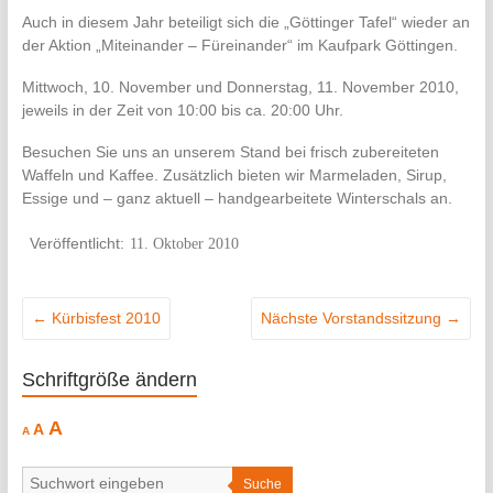
Auch in diesem Jahr beteiligt sich die „Göttinger Tafel“ wieder an
der Aktion „Miteinander – Füreinander“ im Kaufpark Göttingen.
Mittwoch, 10. November und Donnerstag, 11. November 2010,
jeweils in der Zeit von 10:00 bis ca. 20:00 Uhr.
Besuchen Sie uns an unserem Stand bei frisch zubereiteten
Waffeln und Kaffee. Zusätzlich bieten wir Marmeladen, Sirup,
Essige und – ganz aktuell – handgearbeitete Winterschals an.
11. Oktober 2010
←
Kürbisfest 2010
Nächste Vorstandssitzung
→
Schriftgröße ändern
Decrease
Reset
Increase
A
A
A
font
font
size.
font
size.
size.
Suche