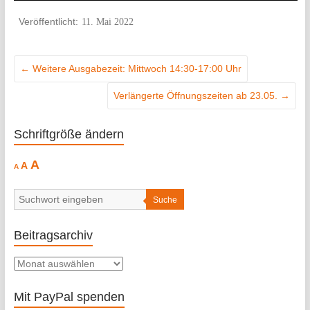
11. Mai 2022
←
Weitere Ausgabezeit: Mittwoch 14:30-17:00 Uhr
Verlängerte Öffnungszeiten ab 23.05.
→
Schriftgröße ändern
Decrease
Reset
Increase
A
A
A
font
font
size.
font
size.
size.
Suche
Beitragsarchiv
Beitragsarchiv
Mit PayPal spenden