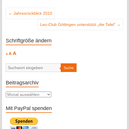
←
Jahresrückblick 2010
Leo-Club Göttingen unterstützt „die Tafel“
→
Schriftgröße ändern
Decrease
Reset
Increase
A
A
A
font
font
size.
font
size.
size.
Suche
Beitragsarchiv
Beitragsarchiv
Mit PayPal spenden