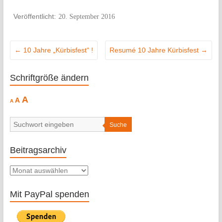
20. September 2016
←
10 Jahre „Kürbisfest“ !
Resumé 10 Jahre Kürbisfest
→
Schriftgröße ändern
Decrease
Reset
Increase
A
A
A
font
font
size.
font
size.
size.
Suche
Beitragsarchiv
Beitragsarchiv
Mit PayPal spenden