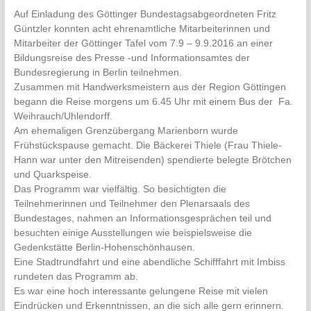
Auf Einladung des Göttinger Bundestagsabgeordneten Fritz
Güntzler konnten acht ehrenamtliche Mitarbeiterinnen und
Mitarbeiter der Göttinger Tafel vom 7.9 – 9.9.2016 an einer
Bildungsreise des Presse -und Informationsamtes der
Bundesregierung in Berlin teilnehmen.
Zusammen mit Handwerksmeistern aus der Region Göttingen
begann die Reise morgens um 6.45 Uhr mit einem Bus der Fa.
Weihrauch/Uhlendorff.
Am ehemaligen Grenzübergang Marienborn wurde
Frühstückspause gemacht. Die Bäckerei Thiele (Frau Thiele-
Hann war unter den Mitreisenden) spendierte belegte Brötchen
und Quarkspeise.
Das Programm war vielfältig. So besichtigten die
Teilnehmerinnen und Teilnehmer den Plenarsaals des
Bundestages, nahmen an Informationsgesprächen teil und
besuchten einige Ausstellungen wie beispielsweise die
Gedenkstätte Berlin-Hohenschönhausen.
Eine Stadtrundfahrt und eine abendliche Schifffahrt mit Imbiss
rundeten das Programm ab.
Es war eine hoch interessante gelungene Reise mit vielen
Eindrücken und Erkenntnissen, an die sich alle gern erinnern.