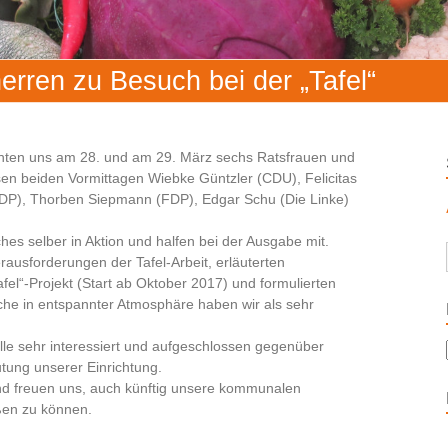
rren zu Besuch bei der „Tafel“
chten uns am 28. und am 29. März sechs Ratsfrauen und
sen beiden Vormittagen Wiebke Güntzler (CDU), Felicitas
DP), Thorben Siepmann (FDP), Edgar Schu (Die Linke)
es selber in Aktion und halfen bei der Ausgabe mit.
ausforderungen der Tafel-Arbeit, erläuterten
el“-Projekt (Start ab Oktober 2017) und formulierten
che in entspannter Atmosphäre haben wir als sehr
alle sehr interessiert und aufgeschlossen gegenüber
tung unserer Einrichtung.
nd freuen uns, auch künftig unsere kommunalen
üßen zu können.