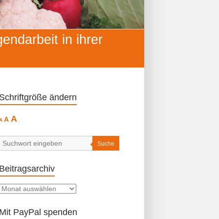
ndarbeit in ihrer
Schriftgröße ändern
Decrease
Reset
Increase
A
A
A
font
font
size.
font
size.
size.
Suche
Beitragsarchiv
Beitragsarchiv
Mit PayPal spenden