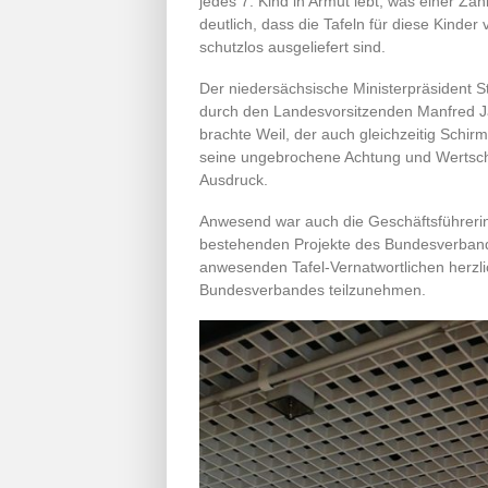
jedes 7. Kind in Armut lebt, was einer Za
deutlich, dass die Tafeln für diese Kinder
schutzlos ausgeliefert sind.
Der niedersächsische Ministerpräsident St
durch den Landesvorsitzenden Manfred J
brachte Weil, der auch gleichzeitig Sch
seine ungebrochene Achtung und Wertschä
Ausdruck.
Anwesend war auch die Geschäftsführerin 
bestehenden Projekte des Bundesverban
anwesenden Tafel-Vernatwortlichen herzl
Bundesverbandes teilzunehmen.