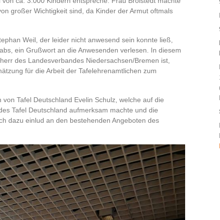
hl von ca. 3.000 Kindern entspreche. Frau Broistedt machte
 von großer Wichtigkeit sind, da Kinder der Armut oftmals
ephan Weil, der leider nicht anwesend sein konnte ließ,
abs, ein Grußwort an die Anwesenden verlesen. In diesem
irmherr des Landesverbandes Niedersachsen/Bremen ist,
tzung für die Arbeit der Tafelehrenamtlichen zum
von Tafel Deutschland Evelin Schulz, welche auf die
des Tafel Deutschland aufmerksam machte und die
ich dazu einlud an den bestehenden Angeboten des