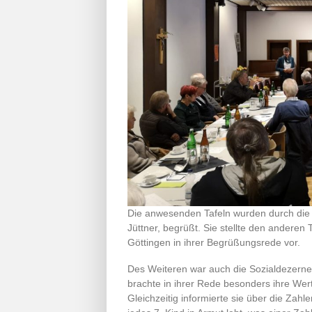
Die anwesenden Tafeln wurden durch die Z
Jüttner, begrüßt. Sie stellte den anderen 
Göttingen in ihrer Begrüßungsrede vor.
Des Weiteren war auch die Sozialdezernen
brachte in ihrer Rede besonders ihre Wert
Gleichzeitig informierte sie über die Zahl