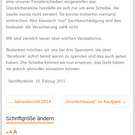
eine unserer Fensterscheiben eingeworfen war.
Glücklicherweise handelte es sich nur um eine Scheibe, die
zweite wurde nicht zerstört. So konnte immerhin niemand
einbrechen. Also klassisch "nur" Sachbeschädigung und das
bedeutet: die Versicherung zahlt nicht.
Wir sind ziemlich sauer über solchen Vandalismus.
Bedanken möchten wir uns bei drei Spendern, die über
"facebook" sofort bereit waren zu spenden und das auch getan
haben. Die Scheibe können wir nun ersetzen, das Geld hätten
wir jedoch sinnvoller einsetzen können.
10. Februar 2015
←
Jahresbericht 2014
„Grünkohlsause“ im Kaufpark
→
Schriftgröße ändern
Decrease
Reset
Increase
A
A
A
font